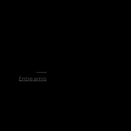
NEXT
Next
Entre amis
post: