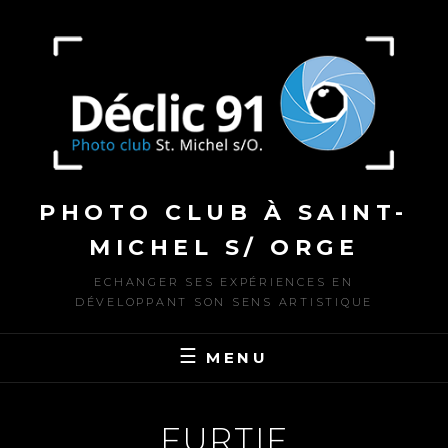
Skip
to
content
PHOTO CLUB À SAINT-
MICHEL S/ ORGE
ECHANGER SES EXPÉRIENCES EN
DÉVELOPPANT SON SENS ARTISTIQUE
MENU
FURTIF