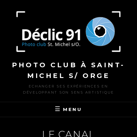
Skip
to
content
PHOTO CLUB À SAINT-
MICHEL S/ ORGE
ECHANGER SES EXPÉRIENCES EN
DÉVELOPPANT SON SENS ARTISTIQUE
MENU
LE CANAL