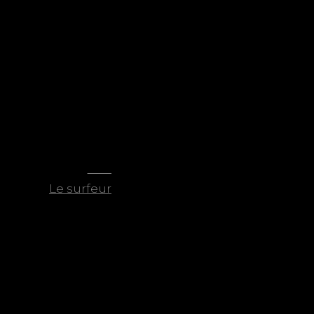
NEXT
Next
Le surfeur
post: