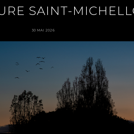
URE SAINT-MICHELL
POSTED
BY
30 MAI 2026
DORIANE PÉTRISOT
ON