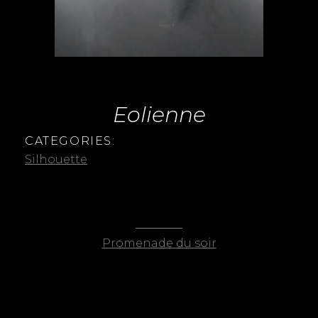
Eolienne
CATEGORIES:
Silhouette
Navigation
PREVIOUS
de
Previous
Promenade du soir
post:
l’article