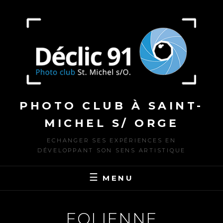
Skip
to
content
PHOTO CLUB À SAINT-
MICHEL S/ ORGE
ECHANGER SES EXPÉRIENCES EN
DÉVELOPPANT SON SENS ARTISTIQUE
MENU
EOLIENNE