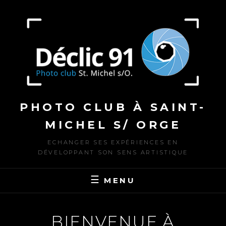
Skip
to
content
PHOTO CLUB À SAINT-
MICHEL S/ ORGE
ECHANGER SES EXPÉRIENCES EN
DÉVELOPPANT SON SENS ARTISTIQUE
MENU
BIENVENUE À