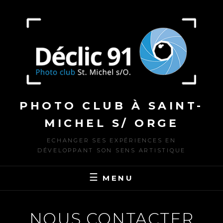
Skip
to
content
PHOTO CLUB À SAINT-
MICHEL S/ ORGE
ECHANGER SES EXPÉRIENCES EN
DÉVELOPPANT SON SENS ARTISTIQUE
MENU
NOUS CONTACTER